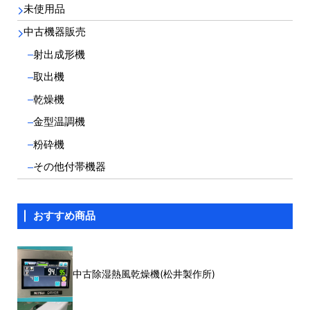
原則として次の項目に掲げる目的に利用するために、お客様より個
未使用品
人情報をご提供いただきます。
(1) お客様へ提供するサービスにおいて利用するため。
中古機器販売
(2) お客様よりお問い合わせいただいた内容に回答させていただ
くため。
射出成形機
(3) お客様よりご請求いただいた各種資料を発送させていただく
ため。
取出機
(4) サービスのご案内等、お客様に各種情報を提供させていただ
乾燥機
くため。
(5) 利用状況に関する調査を実施し客観的にお客様の満足度を把
金型温調機
握するため。
(6) 必要に応じてお客様に連絡を行うため。
粉砕機
5. 個人情報の開示
その他付帯機器
ご本人の許可なく第三者に個人情報を開示または提供することは原
則的に致しません。
個人情報を第三者に提供する際には、事前にご本人の同意をいただ
いてから収集目的の範囲内で行います。
おすすめ商品
ただし協力会社や広告主、その他の第三者に当社のサービスを説明
する際、またその他の合法的な目的の為に利用者の統計情報（個人
情報ではなく、利用者全体の傾向を示すような全体的な情報）を開
示することがあります。
中古除湿熱風乾燥機(松井製作所)