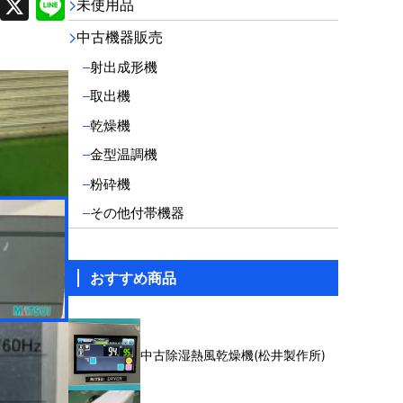
F
X
Li
未使用品
a
n
中古機器販売
c
e
射出成形機
e
取出機
b
乾燥機
o
金型温調機
o
粉砕機
k
その他付帯機器
おすすめ商品
中古除湿熱風乾燥機(松井製作所)