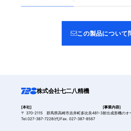
この製品について
株式会社七二八精機
[本社]
[事業内容]
〒 370-2115 群馬県高崎市吉井町多比良481-3
射出成形機のオ
TeI.027-387-7228(代)Fax. 027-387-8567