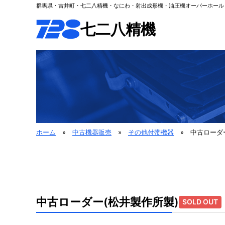
群馬県・吉井町・七二八精機・なにわ・射出成形機・油圧機オーバーホール
七二八精機
ホーム
»
中古機器販売
»
その他付帯機器
»
中古ローダ
中古ローダー(松井製作所製)